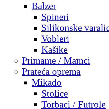
Balzer
Spineri
Silikonske varali
Vobleri
Kašike
Primame / Mamci
Prateća oprema
Mikado
Stolice
Torbaci / Futrole