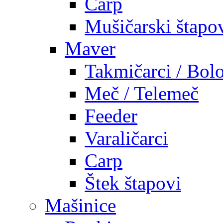
Carp
Mušičarski štapo
Maver
Takmičarci / Bolo
Meč / Telemeč
Feeder
Varaličarci
Carp
Štek štapovi
Mašinice