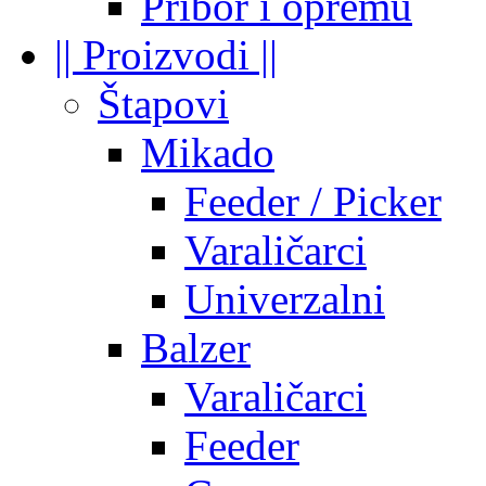
Pribor i opremu
|| Proizvodi ||
Štapovi
Mikado
Feeder / Picker
Varaličarci
Univerzalni
Balzer
Varaličarci
Feeder