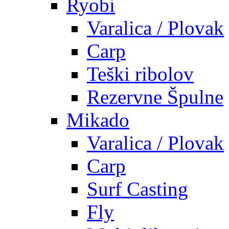
Ryobi
Varalica / Plovak
Carp
Teški ribolov
Rezervne Špulne
Mikado
Varalica / Plovak
Carp
Surf Casting
Fly