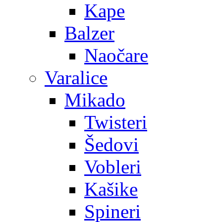
Kape
Balzer
Naočare
Varalice
Mikado
Twisteri
Šedovi
Vobleri
Kašike
Spineri