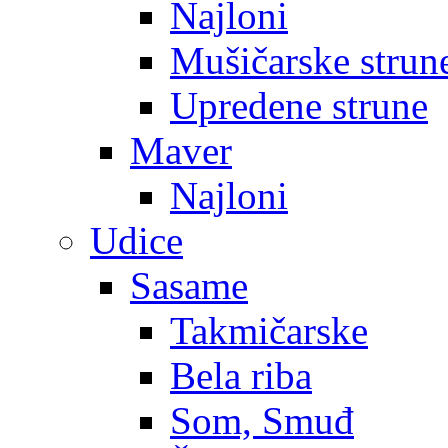
Najloni
Mušičarske strun
Upredene strune
Maver
Najloni
Udice
Sasame
Takmičarske
Bela riba
Som, Smuđ