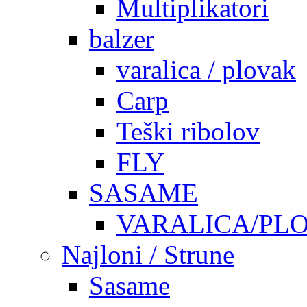
Multiplikatori
balzer
varalica / plovak
Carp
Teški ribolov
FLY
SASAME
VARALICA/PL
Najloni / Strune
Sasame