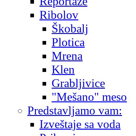
Reportaže
Ribolov
Škobalj
Plotica
Mrena
Klen
Grabljivice
"Mešano" meso
Predstavljamo vam:
Izveštaje sa voda