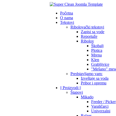
Početna
O nama
Tekstovi
Ribolovački tekstovi
Zapisi sa vode
Reportaže
Ribolov
Škobalj
Plotica
Mrena
Klen
Grabljivice
"Mešano" mes
Predstavljamo vam:
Izveštaje sa voda
Pribor i opremu
|| Proizvodi ||
Štapovi
Mikado
Feeder / Picker
Varaličarci
Univerzalni
Balzer