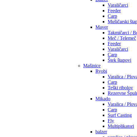
Varaličarci
Feeder
Carp
Mušičarski šta
Maver
Takmičarci / B
Meč / Telemeč
Feeder
Varaličarci
Carp
Štek štapovi
Mašinice
Ryobi
Varalica / Plov
Carp
Teški ribolov
Rezervne Špul
Mikado
Varalica / Plov
Carp
Surf Casting
Fly
Multiplikatori
balzer