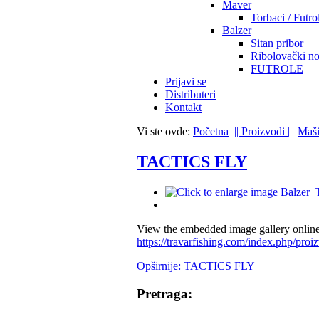
Maver
Torbaci / Futro
Balzer
Sitan pribor
Ribolovački no
FUTROLE
Prijavi se
Distributeri
Kontakt
Vi ste ovde:
Početna
|| Proizvodi ||
Maši
TACTICS FLY
View the embedded image gallery online
https://travarfishing.com/index.php/pro
Opširnije: TACTICS FLY
Pretraga: