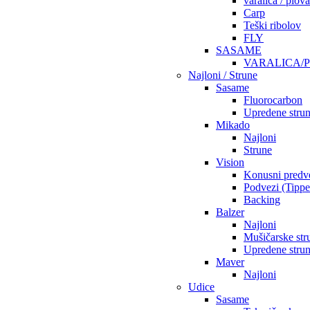
varalica / plov
Carp
Teški ribolov
FLY
SASAME
VARALICA/
Najloni / Strune
Sasame
Fluorocarbon
Upredene stru
Mikado
Najloni
Strune
Vision
Konusni predv
Podvezi (Tippe
Backing
Balzer
Najloni
Mušičarske str
Upredene stru
Maver
Najloni
Udice
Sasame