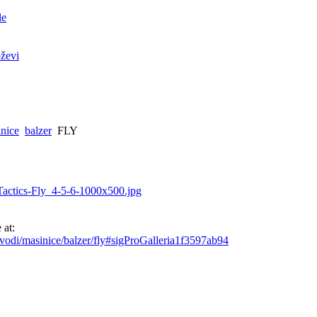
le
ževi
nice
balzer
FLY
 at:
izvodi/masinice/balzer/fly#sigProGalleria1f3597ab94