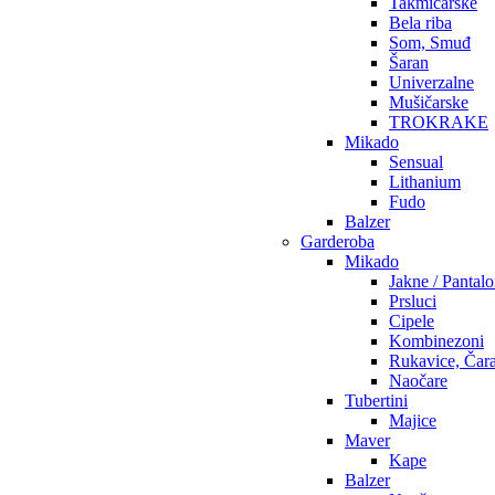
Takmičarske
Bela riba
Som, Smuđ
Šaran
Univerzalne
Mušičarske
TROKRAKE
Mikado
Sensual
Lithanium
Fudo
Balzer
Garderoba
Mikado
Jakne / Pantal
Prsluci
Cipele
Kombinezoni
Rukavice, Čar
Naočare
Tubertini
Majice
Maver
Kape
Balzer