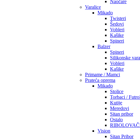
Naočare
Varalice
Mikado
Twisteri
Šedovi
Vobleri
Kašike
Spineri
Balzer
Spineri
Silikonske vara
Vobleri
Kašike
Primame / Mamci
Prateća oprema
Mikado
Stolice
Torbaci / Futro
Kutije
Meredovi
Sitan pribor
Ostalo
RIBOLOVAČ
Vision
Sitan Pribor