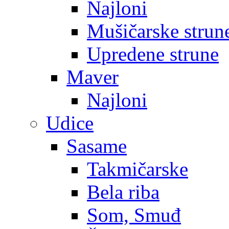
Najloni
Mušičarske strun
Upredene strune
Maver
Najloni
Udice
Sasame
Takmičarske
Bela riba
Som, Smuđ