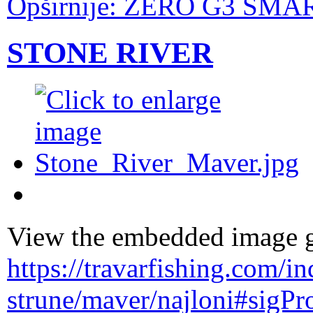
Opširnije: ZERO G3 SMA
STONE RIVER
View the embedded image ga
https://travarfishing.com/i
strune/maver/najloni#sigPr