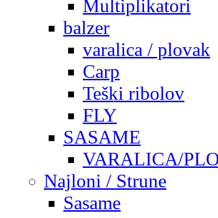
Multiplikatori
balzer
varalica / plovak
Carp
Teški ribolov
FLY
SASAME
VARALICA/PL
Najloni / Strune
Sasame