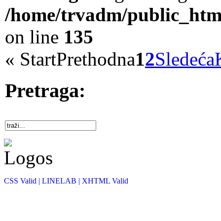
/home/trvadm/public_html
on line
135
«
Start
Prethodna
1
2
Sledeća
Pretraga:
CSS Valid |
LINELAB |
XHTML Valid