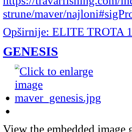
https://travarfishing.com/i
strune/maver/najloni#sigP
Opširnije: ELITE TROTA
GENESIS
View the embedded image ga