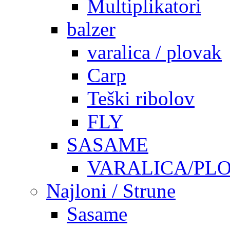
Multiplikatori
balzer
varalica / plovak
Carp
Teški ribolov
FLY
SASAME
VARALICA/PL
Najloni / Strune
Sasame