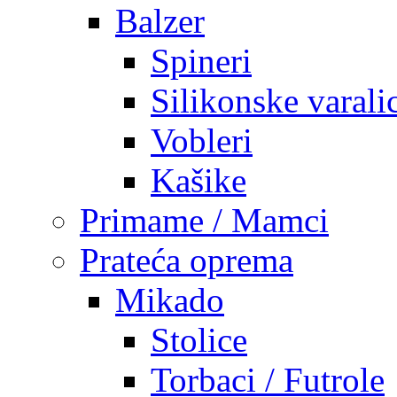
Balzer
Spineri
Silikonske varali
Vobleri
Kašike
Primame / Mamci
Prateća oprema
Mikado
Stolice
Torbaci / Futrole