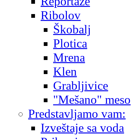
Reportaže
Ribolov
Škobalj
Plotica
Mrena
Klen
Grabljivice
"Mešano" meso
Predstavljamo vam:
Izveštaje sa voda