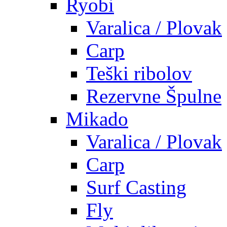
Ryobi
Varalica / Plovak
Carp
Teški ribolov
Rezervne Špulne
Mikado
Varalica / Plovak
Carp
Surf Casting
Fly