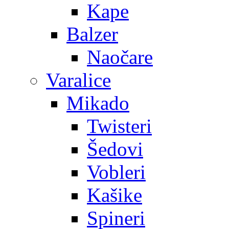
Kape
Balzer
Naočare
Varalice
Mikado
Twisteri
Šedovi
Vobleri
Kašike
Spineri