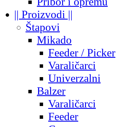
Pribor i opremu
|| Proizvodi ||
Štapovi
Mikado
Feeder / Picker
Varaličarci
Univerzalni
Balzer
Varaličarci
Feeder