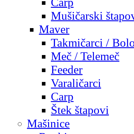
Carp
Mušičarski štapo
Maver
Takmičarci / Bolo
Meč / Telemeč
Feeder
Varaličarci
Carp
Štek štapovi
Mašinice