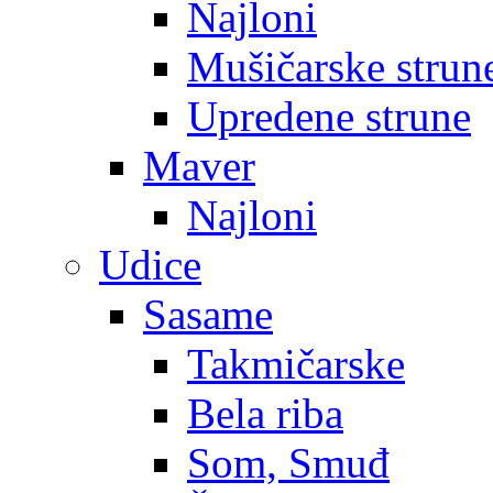
Najloni
Mušičarske strun
Upredene strune
Maver
Najloni
Udice
Sasame
Takmičarske
Bela riba
Som, Smuđ