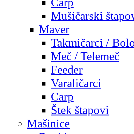
Carp
Mušičarski štapo
Maver
Takmičarci / Bolo
Meč / Telemeč
Feeder
Varaličarci
Carp
Štek štapovi
Mašinice