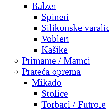
Balzer
Spineri
Silikonske varali
Vobleri
Kašike
Primame / Mamci
Prateća oprema
Mikado
Stolice
Torbaci / Futrole