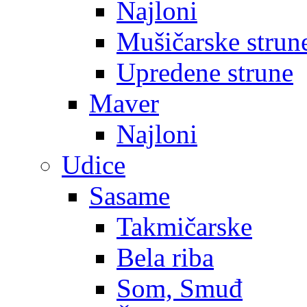
Najloni
Mušičarske strun
Upredene strune
Maver
Najloni
Udice
Sasame
Takmičarske
Bela riba
Som, Smuđ