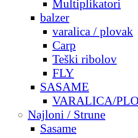
Multiplikatori
balzer
varalica / plovak
Carp
Teški ribolov
FLY
SASAME
VARALICA/PL
Najloni / Strune
Sasame