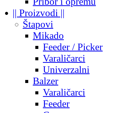
Pribor i opremu
|| Proizvodi ||
Štapovi
Mikado
Feeder / Picker
Varaličarci
Univerzalni
Balzer
Varaličarci
Feeder