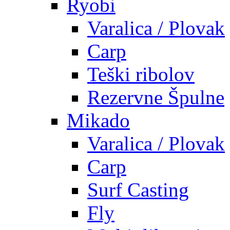
Ryobi
Varalica / Plovak
Carp
Teški ribolov
Rezervne Špulne
Mikado
Varalica / Plovak
Carp
Surf Casting
Fly