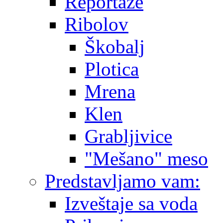
Reportaže
Ribolov
Škobalj
Plotica
Mrena
Klen
Grabljivice
"Mešano" meso
Predstavljamo vam:
Izveštaje sa voda