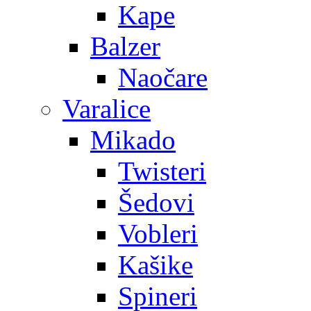
Kape
Balzer
Naočare
Varalice
Mikado
Twisteri
Šedovi
Vobleri
Kašike
Spineri