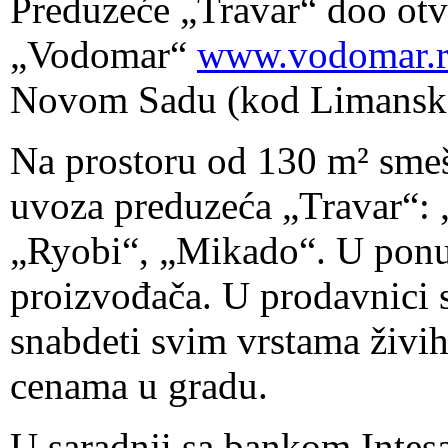
Preduzeće „Travar“ doo otv
„Vodomar“
www.vodomar.r
Novom Sadu (kod Limanske
Na prostoru od 130 m² smeš
uvoza preduzeća „Travar“:
„Ryobi“, „Mikado“. U ponud
proizvođača. U prodavnici
snabdeti svim vrstama živi
cenama u gradu.
U saradnji sa bankom Intes